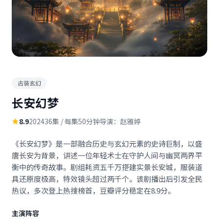
古装玄幻
长安幻梦
8.9
2024
36集 / 每集50分钟
导演：赵雅婷
《长安幻梦》是一部融合历史与玄幻元素的史诗巨制，以盛
唐长安为背景，讲述一位年轻术士在守护人间与幽冥两界平
衡中的传奇故事。剧组耗资五千万搭建实景长安城，服装道
具还原度极高，特效镜头超过两千个。该剧播出后引发全民
热议，多次登上热搜榜首，豆瓣评分稳定在8.9分。
主演阵容