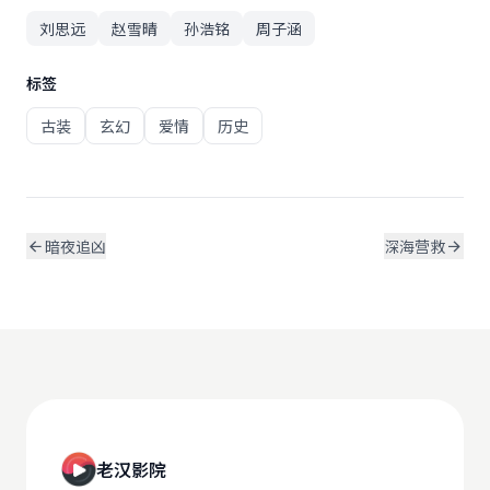
刘思远
赵雪晴
孙浩铭
周子涵
标签
古装
玄幻
爱情
历史
暗夜追凶
深海营救
老汉影院