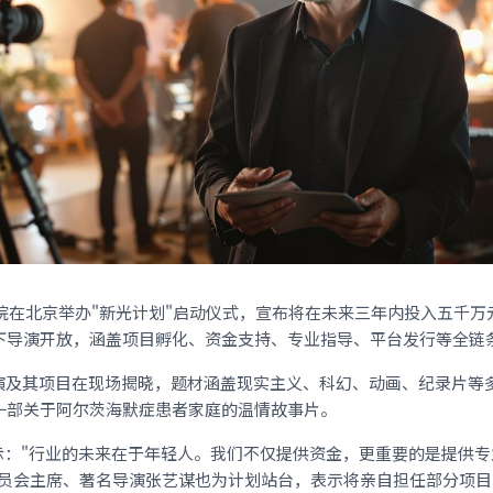
汉影院在北京举办"新光计划"启动仪式，宣布将在未来三年内投入五千
以下导演开放，涵盖项目孵化、资金支持、专业指导、平台发行等全链
演及其项目在现场揭晓，题材涵盖现实主义、科幻、动画、纪录片等
是一部关于阿尔茨海默症患者家庭的温情故事片。
示："行业的未来在于年轻人。我们不仅提供资金，更重要的是提供
委员会主席、著名导演张艺谋也为计划站台，表示将亲自担任部分项